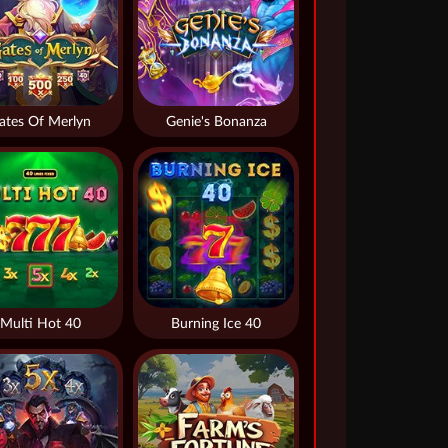
ates Of Merlyn
Genie's Bonanza
Multi Hot 40
Burning Ice 40