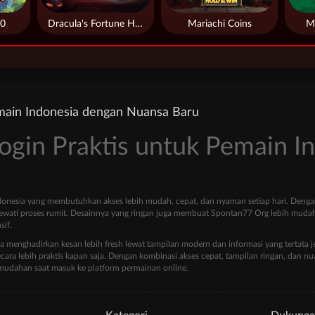
10
Dracula's Fortune Halloween Edition
Mariachi Coins
M
emain Indonesia dengan Nuansa Baru
ogin Praktis untuk Pemain I
Indonesia yang membutuhkan akses lebih mudah, cepat, dan nyaman setiap hari. Dengan
wati proses rumit. Desainnya yang ringan juga membuat Spontan77 Org lebih mudah 
sif.
 menghadirkan kesan lebih fresh lewat tampilan modern dan informasi yang tertata je
ecara lebih praktis kapan saja. Dengan kombinasi akses cepat, tampilan ringan, dan 
mudahan saat masuk ke platform permainan online.