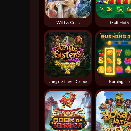
Wild & Gods
MultiHot5
Jungle Sisters Deluxe
Burning Ice