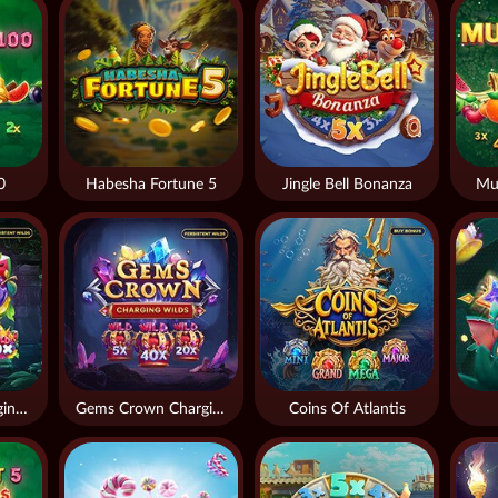
0
Habesha Fortune 5
Jingle Bell Bonanza
Mul
Multi Fruits Charging Wilds
Gems Crown Charging Wilds
Coins Of Atlantis