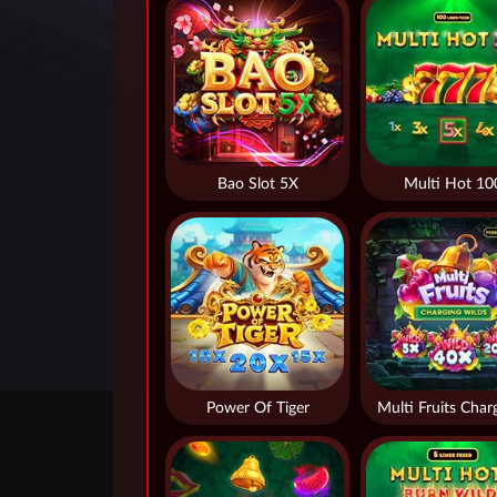
Bao Slot 5X
Multi Hot 10
Power Of Tiger