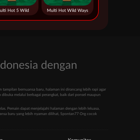
ulti Hot 5 Wild
Multi Hot Wild Ways
ndonesia dengan
 tampilan bernuansa baru, halaman ini dirancang lebih rapi agar
dibuka melalui berbagai perangkat, baik dari ponsel maupun
las. Pemain dapat menjelajahi halaman dengan lebih leluasa,
nuansa baru yang lebih nyaman dilihat, Spontan77 Org cocok