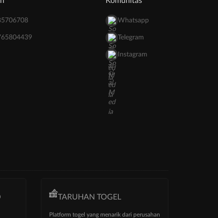
an
Komunitas
85706708
Whatsapp
765804439
Telegram
Instagram
O
TARUHAN TOGEL
Platform togel yang menarik dari perusahan