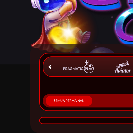
SEMUA PERMAINAN