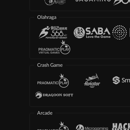
Olahraga
Crash Game
Arcade