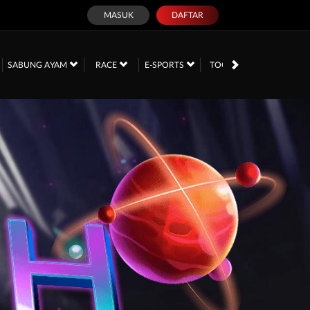
MASUK
DAFTAR
PROMOSI
SABUNG AYAM
RACE
E-SPORTS
TOGEL