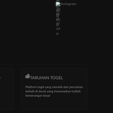
Instagram
O
TARUHAN TOGEL
Platform togel yang menarik dari perusahan
terbaik di dunia yang menawarkan hadiah
kemenangan besar