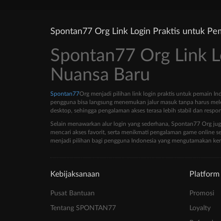
Spontan77 Org Link Login Praktis untuk P
Spontan77 Org Link L
Nuansa Baru
Spontan77
Org menjadi pilihan link login praktis untuk pemain 
pengguna bisa langsung menemukan jalur masuk tanpa harus mele
desktop, sehingga pengalaman akses terasa lebih stabil dan respon
Selain menawarkan alur login yang sederhana, Spontan77 Org juga
mencari akses favorit, serta menikmati pengalaman game online s
menjadi pilihan bagi pengguna Indonesia yang mengutamakan ke
Kebijaksanaan
Platform
Pusat Bantuan
Promosi
Tentang SPONTAN77
Loyalty