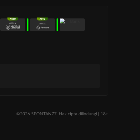
©2026 SPONTAN77. Hak cipta dilindungi | 18+