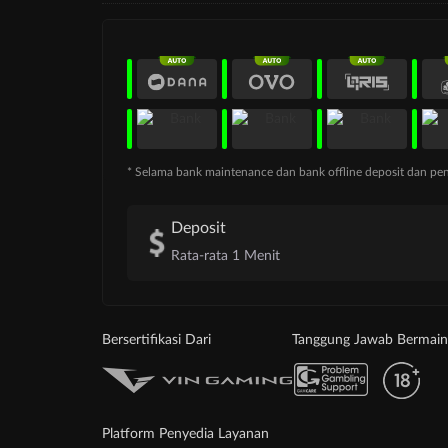
* Selama bank maintenance dan bank offline deposit dan pen
Deposit
Rata-rata 1 Menit
Bersertifikasi Dari
Tanggung Jawab Bermain
Platform Penyedia Layanan