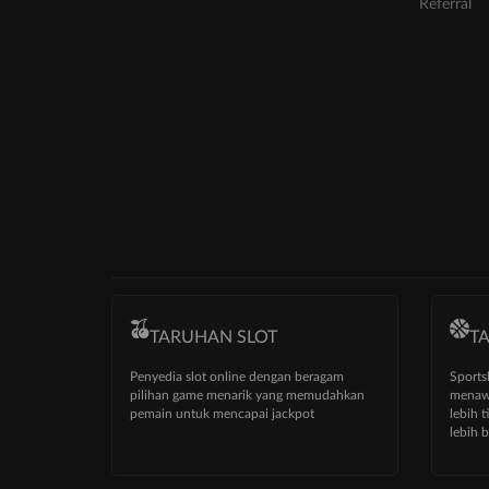
Referral
TARUHAN SLOT
T
Penyedia slot online dengan beragam
Sports
pilihan game menarik yang memudahkan
menawa
pemain untuk mencapai jackpot
lebih 
lebih 