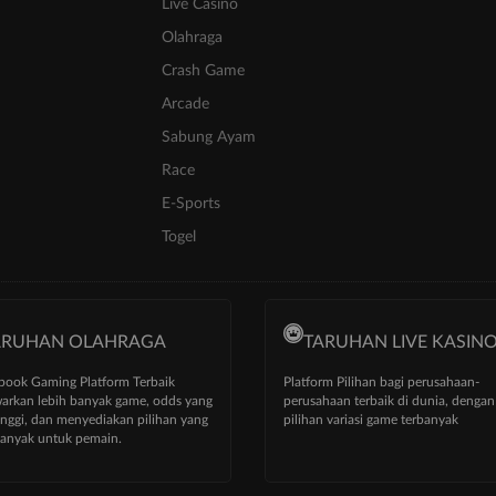
Live Casino
Olahraga
Crash Game
Arcade
Sabung Ayam
Race
E-Sports
Togel
ARUHAN OLAHRAGA
TARUHAN LIVE KASIN
book Gaming Platform Terbaik
Platform Pilihan bagi perusahaan-
rkan lebih banyak game, odds yang
perusahaan terbaik di dunia, dengan
tinggi, dan menyediakan pilihan yang
pilihan variasi game terbanyak
banyak untuk pemain.