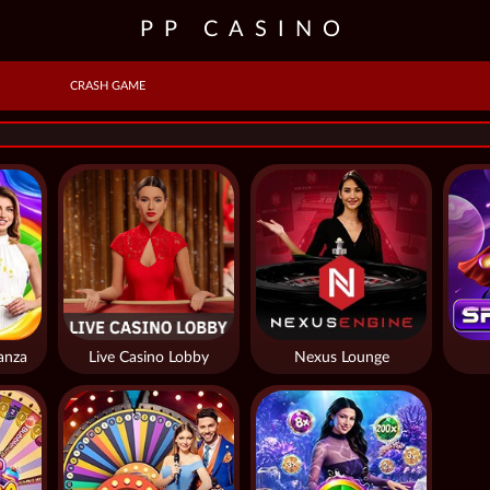
PP CASINO
CRASH GAME
anza
Live Casino Lobby
Nexus Lounge