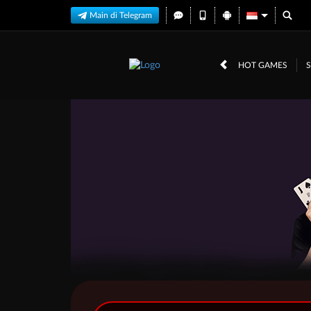
Main di Telegram
HOT GAMES
SELAMAT KEPADA
lo****9 Telah Melakukan WD Sebesar 12.000.000