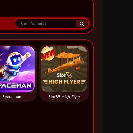
Spaceman
Slot88 High Flyer