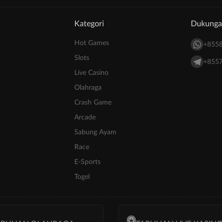
Kategori
Dukung
Hot Games
+855
Slots
+855
Live Casino
Olahraga
Crash Game
Arcade
Sabung Ayam
Race
E-Sports
Togel