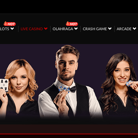
SLOTS
LIVE CASINO
OLAHRAGA
CRASH GAME
ARCADE