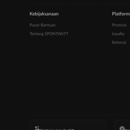
Kebijaksanaan
Platform
Pusat Bantuan
Promosi
Tentang SPONTAN77
Loyalty
Referral