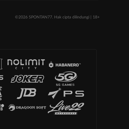
©2026 SPONTAN77. Hak cipta dilindungi | 18+