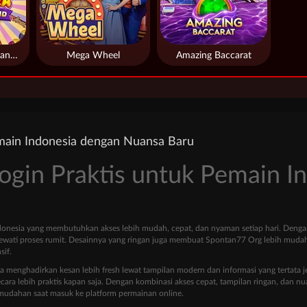
Sweet Bonanza Candyland
Mega Wheel
Amazing Baccarat
emain Indonesia dengan Nuansa Baru
ogin Praktis untuk Pemain I
Indonesia yang membutuhkan akses lebih mudah, cepat, dan nyaman setiap hari. Dengan
wati proses rumit. Desainnya yang ringan juga membuat Spontan77 Org lebih mudah 
sif.
 menghadirkan kesan lebih fresh lewat tampilan modern dan informasi yang tertata je
ecara lebih praktis kapan saja. Dengan kombinasi akses cepat, tampilan ringan, dan 
mudahan saat masuk ke platform permainan online.