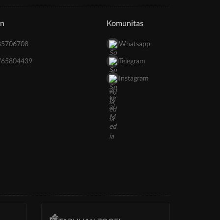
an
Komunitas
85706708
Whatsapp
765804439
Telegram
Instagram