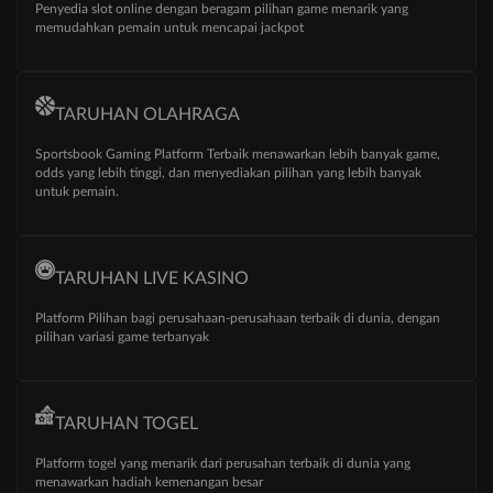
Penyedia slot online dengan beragam pilihan game menarik yang
memudahkan pemain untuk mencapai jackpot
TARUHAN OLAHRAGA
Sportsbook Gaming Platform Terbaik menawarkan lebih banyak game,
odds yang lebih tinggi, dan menyediakan pilihan yang lebih banyak
untuk pemain.
TARUHAN LIVE KASINO
Platform Pilihan bagi perusahaan-perusahaan terbaik di dunia, dengan
pilihan variasi game terbanyak
TARUHAN TOGEL
Platform togel yang menarik dari perusahan terbaik di dunia yang
menawarkan hadiah kemenangan besar