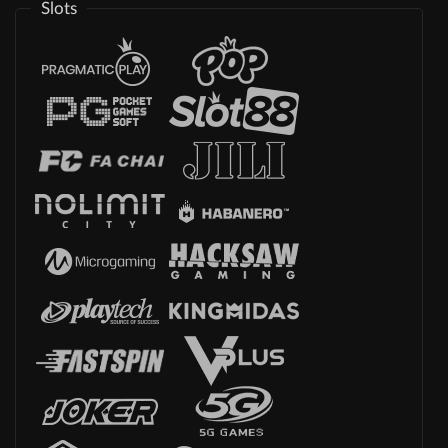
Slots